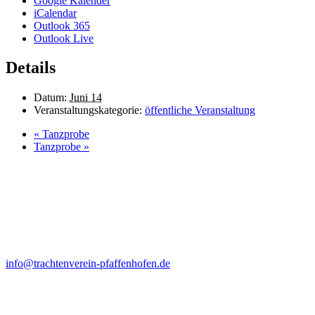
Google Kalender
iCalendar
Outlook 365
Outlook Live
Details
Datum:
Juni 14
Veranstaltungskategorie:
öffentliche Veranstaltung
«
Tanzprobe
Tanzprobe
»
Kontakt
Anna Felbermeir (1. Vorstand)
Ortsstr. 19
85309 Pörnbach
info@trachtenverein-pfaffenhofen.de
Probenort