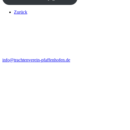
Zurück
Kontakt
Anna Felbermeir (1. Vorstand)
Ortsstr. 19
85309 Pörnbach
info@trachtenverein-pfaffenhofen.de
Probenort
Haus der Begegnung
Hauptplatz 47, 2. OG
85276 Pfaffenhofen
Probenzeiten
jeden Freitag (nicht in den Ferien)
ab 18:30 Uhr für Kinder und Familien
ab 19:30 Uhr für Jugendliche und Erwachsene