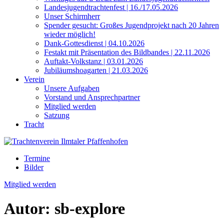
Landesjugendtrachtenfest | 16./17.05.2026
Unser Schirmherr
Spender gesucht: Großes Jugendprojekt nach 20 Jahren
wieder möglich!
Dank-Gottesdienst | 04.10.2026
Festakt mit Präsentation des Bildbandes | 22.11.2026
Auftakt-Volkstanz | 03.01.2026
Jubiläumshoagarten | 21.03.2026
Verein
Unsere Aufgaben
Vorstand und Ansprechpartner
Mitglied werden
Satzung
Tracht
Termine
Bilder
Mitglied werden
Autor:
sb-explore