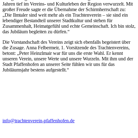
Jahren tief im Vereins- und Kulturleben der Region verwurzelt. Mit
großer Freude sagte er die Übernahme der Schirmherrschaft zu:
„Die Ilmtaler sind weit mehr als ein Trachtenverein – sie sind ein
lebendiger Bestandteil unserer Stadtkultur und stehen für
Zusammenhalt, Heimatgefühl und echte Gemeinschaft. Ich bin stolz,
das Jubiläum begleiten zu dürfen.“
Die Vorstandschaft des Vereins zeigt sich ebenfalls begeistert über
die Zusage. Anna Felbermeir, 1. Vorsitzende des Trachtenvereins,
betont: „Peter Heinzlmair war für uns die erste Wahl. Er kennt
unseren Verein, unsere Werte und unsere Wurzeln. Mit ihm und der
Stadt Pfaffenhofen an unserer Seite fühlen wir uns für das
Jubiläumsjahr bestens aufgestellt.“
Kontakt
Anna Felbermeir (1. Vorstand)
Ortsstr. 19
85309 Pörnbach
info@trachtenverein-pfaffenhofen.de
Probenort