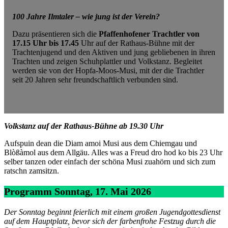
100 Jahre Ilmtaler – wie jung ist der Verein?
Dazu präsentieren sich die
Pfaffenhofener Trachtler von
17.15 Uhr bis 17.45
Uhr auf der Rathaus-Bühne mit der
Trachtenjugend und den Aktiven und jung gebliebenen in ihren
Trachten und zeigen Schuhplattler und Volkstanz. Begleitet
werden sie von der Hopfa-Moos-Musi, mit der die Trachtler
seit 20 Jahren sehr freundschaftlich verbunden sind.
Volkstanz auf der Rathaus-Bühne ab 19.30 Uhr
Aufspuin dean die Diam amoi Musi aus dem Chiemgau und
Blòßàmol aus dem Allgäu. Alles was a Freud dro hod ko bis 23 Uhr
selber tanzen oder einfach der schöna Musi zuahörn und sich zum
ratschn zamsitzn.
Programm Sonntag, 17. Mai 2026
Der Sonntag beginnt feierlich mit einem großen Jugendgottesdienst
auf dem Hauptplatz, bevor sich der farbenfrohe Festzug durch die