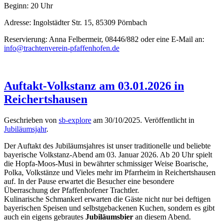
Beginn: 20 Uhr
Adresse: Ingolstädter Str. 15, 85309 Pörnbach
Reservierung: Anna Felbermeir, 08446/882 oder eine E-Mail an:
info@trachtenverein-pfaffenhofen.de
Auftakt-Volkstanz am 03.01.2026 in
Reichertshausen
Geschrieben von
sb-explore
am
30/10/2025
. Veröffentlicht in
Jubiläumsjahr
.
Der Auftakt des Jubiläumsjahres ist unser traditionelle und beliebte
bayerische Volkstanz-Abend am 03. Januar 2026. Ab 20 Uhr spielt
die Hopfa-Moos-Musi in bewährter schmissiger Weise Boarische,
Polka, Volkstänze und Vieles mehr im Pfarrheim in Reichertshausen
auf. In der Pause erwartet die Besucher eine besondere
Überraschung der Pfaffenhofener Trachtler.
Kulinarische Schmankerl erwarten die Gäste nicht nur bei deftigen
bayerischen Speisen und selbstgebackenen Kuchen, sondern es gibt
auch ein eigens gebrautes
Jubiläumsbier
an diesem Abend.