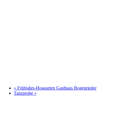
«
Frühjahrs-Hoagarten Gasthaus Bogenrieder
Tanzprobe
»
Kontakt
Anna Felbermeir (1. Vorstand)