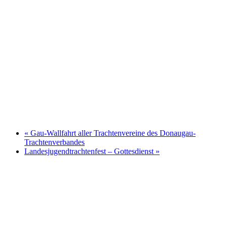
«
Gau-Wallfahrt aller Trachtenvereine des Donaugau-
Trachtenverbandes
Landesjugendtrachtenfest – Gottesdienst
»
Kontakt
Anna Felbermeir (1. Vorstand)
Ortsstr. 19
85309 Pörnbach