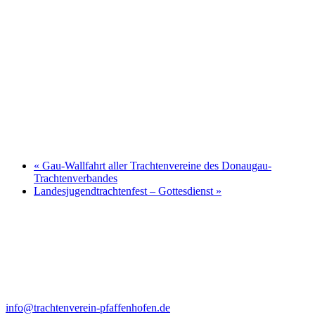
«
Gau-Wallfahrt aller Trachtenvereine des Donaugau-
Trachtenverbandes
Landesjugendtrachtenfest – Gottesdienst
»
Kontakt
Anna Felbermeir (1. Vorstand)
Ortsstr. 19
85309 Pörnbach
info@trachtenverein-pfaffenhofen.de