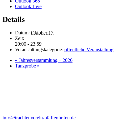
Outlook 365
Outlook Live
Details
Datum:
Oktober 17
Zeit:
20:00 - 23:59
Veranstaltungskategorie:
öffentliche Veranstaltung
«
Jahresversammlung – 2026
Tanzprobe
»
Kontakt
Anna Felbermeir (1. Vorstand)
Ortsstr. 19
85309 Pörnbach
info@trachtenverein-pfaffenhofen.de
Probenort