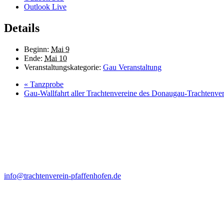
Outlook Live
Details
Beginn:
Mai 9
Ende:
Mai 10
Veranstaltungskategorie:
Gau Veranstaltung
«
Tanzprobe
Gau-Wallfahrt aller Trachtenvereine des Donaugau-Trachtenv
Kontakt
Anna Felbermeir (1. Vorstand)
Ortsstr. 19
85309 Pörnbach
info@trachtenverein-pfaffenhofen.de
Probenort
Haus der Begegnung
Hauptplatz 47, 2. OG